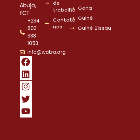
de
Abuja,
Gana
trabalho
FCT
Guiné
Contate-
+234
nos
803
Guiné Bissau
333
1053
info@watra.org