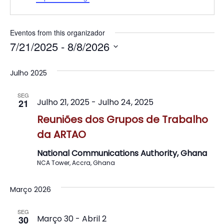
Eventos from this organizador
7/21/2025
 - 
8/8/2026
Selecione
a
Julho 2025
data.
SEG
Julho 21, 2025
-
Julho 24, 2025
21
Reuniões dos Grupos de Trabalho
da ARTAO
National Communications Authority, Ghana
NCA Tower, Accra, Ghana
Março 2026
SEG
Março 30
-
Abril 2
30