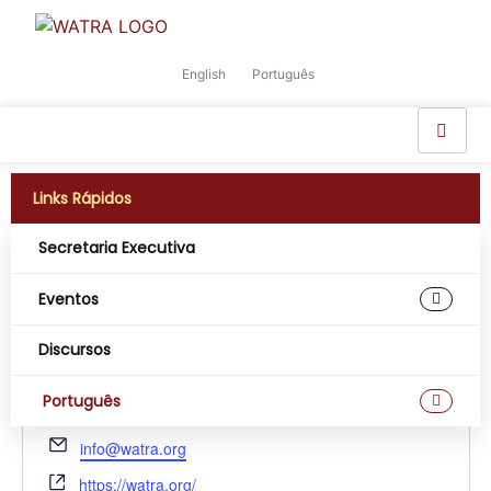
English
Português
Links Rápidos
Secretaria Executiva
Eventos
WATRA
Discursos
« Todos Eventos
Português
Phone
+2348033331053
Email
info@watra.org
Website
https://watra.org/