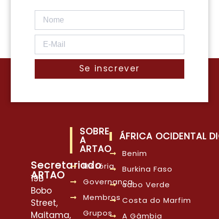
Se inscrever
SOBRE
ÁFRICA OCIDENTAL DI
A
ARTAO
Benim
Secretariado
História
Burkina Faso
ARTAO
19B
Governança
cabo Verde
Bobo
Membros
Costa do Marfim
Street,
Grupos
Maitama,
A Gâmbia